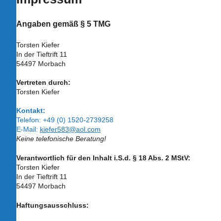
Angaben gemäß § 5 TMG
Torsten Kiefer
In der Tieftrift 11
54497 Morbach
Vertreten durch:
Torsten Kiefer
Kontakt:
Telefon: +49 (0) 1520-2739258
E-Mail:
kiefer583@aol.com
Keine telefonische Beratung!
Verantwortlich für den Inhalt i.S.d. § 18 Abs. 2 MStV:
Torsten Kiefer
In der Tieftrift 11
54497 Morbach
Haftungsausschluss: