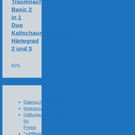
Traumnacht
Basic 2
in 1
Duo
Kaltschaummatratze,
Härtegrad
2 und 3
82%
Datenschutzerklärung
Impressum
Haftungsausschluss
für
Preise
*=Affiliate-