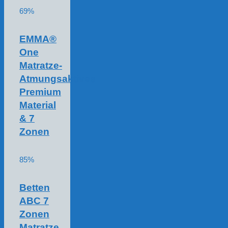
69%
EMMA®
One
Matratze-
Atmungsaktives
Premium
Material
& 7
Zonen
85%
Betten
ABC 7
Zonen
Matratze