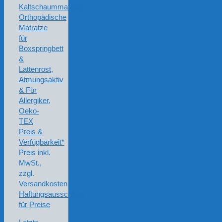
Kaltschaummatratze,
Orthopädische
Matratze
für
Boxspringbett
&
Lattenrost,
Atmungsaktiv
& Für
Allergiker,
Oeko-
TEX
Preis &
Verfügbarkeit*
Preis inkl.
MwSt.,
zzgl.
Versandkosten
Haftungsausschluss
für Preise