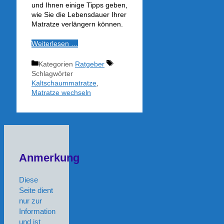
und Ihnen einige Tipps geben,
wie Sie die Lebensdauer Ihrer
Matratze verlängern können.
Weiterlesen …
Kategorien
Ratgeber
Schlagwörter
Kaltschaummatratze
,
Matratze wechseln
Anmerkung
Diese
Seite dient
nur zur
Information
und ist