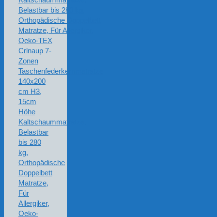
Crlnaup 7-
Zonen
Taschenfederkernmatratze
140x200
cm H3,
15cm
Höhe
Kaltschaummatratze,
Belastbar
bis 280
kg,
Orthopädische
Doppelbett
Matratze,
Für
Allergiker,
Oeko-