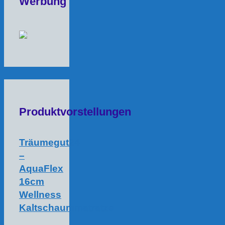
Werbung
Produktvorstellungen
Träumegut24
–
AquaFlex
16cm
Wellness
Kaltschaummatratze