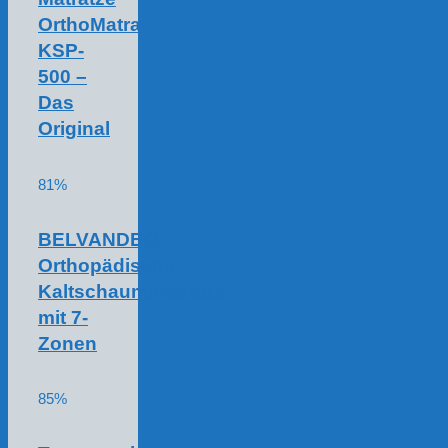
OrthoMatra
KSP-
500 –
Das
Original
81%
BELVANDEO-
Orthopädische
Kaltschaummatratze
mit 7-
Zonen
85%