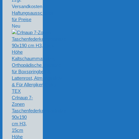
Versandkosten
Haftungsausschluss
für Preise
Neu
Crlnaup 7-
Zonen
Taschenfederkernmatratze
90x190
cm H3,
15cm
Höhe