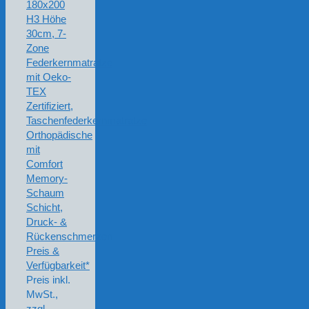
180x200
H3 Höhe
30cm, 7-
Zone
Federkernmatratze
mit Oeko-
TEX
Zertifiziert,
Taschenfederkernmatratze
Orthopädische
mit
Comfort
Memory-
Schaum
Schicht,
Druck- &
Rückenschmerzen
Preis &
Verfügbarkeit*
Preis inkl.
MwSt.,
zzgl.